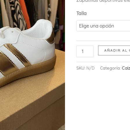
Zapatillas deportivas e
original
a
era:
es
Talla
22,99 €.
19
Deportiva
AÑADIR AL 
Dorada
cantidad
SKU:
N/D
Categoría:
Cal