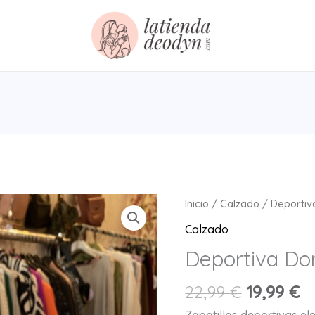
Inicio
/
Calzado
/ Deportiv
Calzado
Deportiva Do
El
El
22,99
€
19,99
€
precio
p