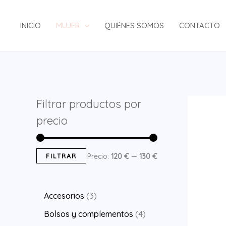
Ir
al
INICIO
MUJER
QUIÉNES SOMOS
CONTACTO
contenido
Filtrar productos por
precio
P
P
FILTRAR
Precio:
120 €
—
130 €
r
r
e
e
3
Accesorios
3
c
c
p
4
Bolsos y complementos
4
i
i