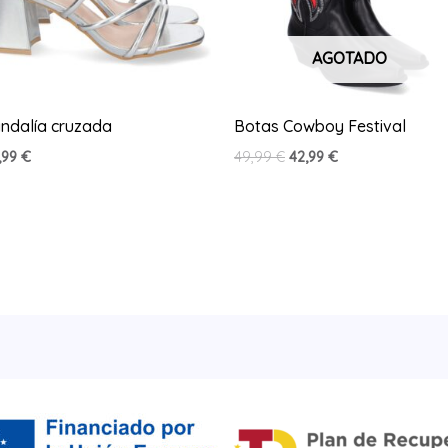
AGOTADO
ndalía cruzada
Botas Cowboy Festival
El
El
,99
€
49,99
€
42,99
€
precio
precio
original
actual
era:
es:
49,99 €.
42,99 €.