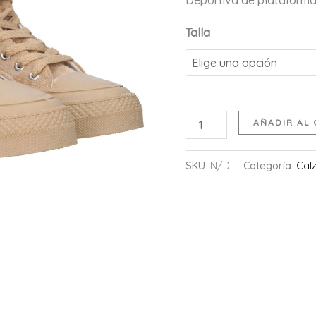
Deportiva de plataforma
Talla
Bamba
AÑADIR AL 
Corazón
cantidad
SKU:
N/D
Categoría:
Cal