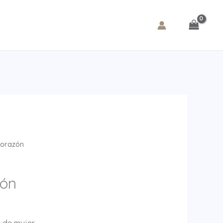
orazón
ón