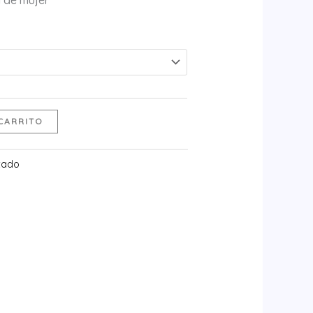
 de mujer
CARRITO
zado