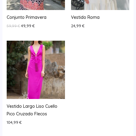
Conjunto Primavera
Vestido Roma
El
El
59,99
€
49,99
€
24,99
€
precio
precio
original
actual
era:
es:
59,99 €.
49,99 €.
Vestido Largo Liso Cuello
Pico Cruzado Flecos
104,99
€