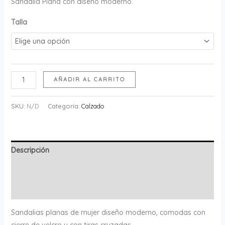
Sandalia Plana con diseño moderno.
Talla
Sandalia
AÑADIR AL CARRITO
Tiras
Lila
SKU:
N/D
Categoría:
Calzado
cantidad
Descripción
Información adicional
Valoraciones (0)
Sandalias planas de mujer diseño moderno, comodas con
cierre de velcro y con tiras cruzadas